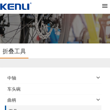
切
换
导
航
折叠工具
中轴
车头碗
曲柄